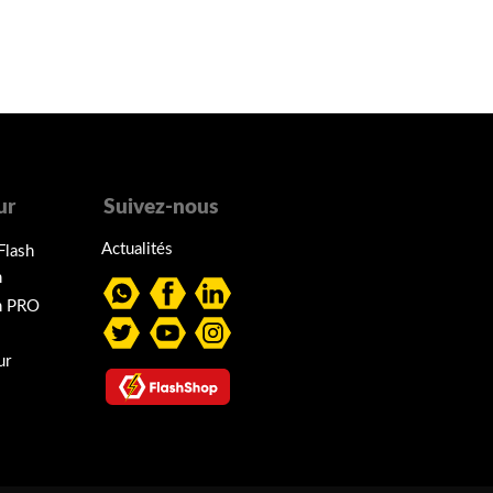
ur
Suivez-nous
Actualités
Flash
h
h PRO
ur