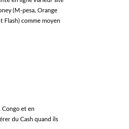
te en ligne via leur site
 money (M-pesa, Orange
ent Flash) comme moyen
. Congo et en
rer du Cash quand ils