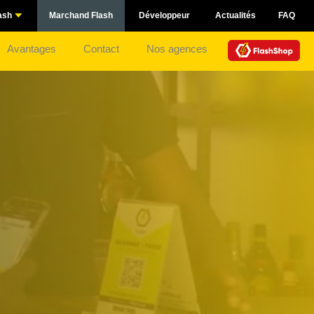
ash
Marchand Flash
Développeur
Actualités
FAQ
Avantages
Contact
Nos agences