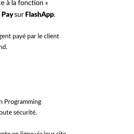
e à la fonction «
h Pay
sur
FlashApp
.
ent payé par le client
nd.
ion Programming
oute sécurité.