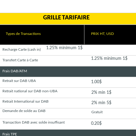
GRILLE TARIFAIRE
Types de Transactions
PRIX HT, USD
1.25% minimum 1$
Recharge Carte (cash in)
1.25% minimum 1$
Transfert Carte à Carte
Frais DAB/ATM
Retrait sur DAB UBA
1.00$
Retrait national sur DAB non-UBA
2% min 1$
Retrait International sur DAB
2% min 5$
Demande de solde au DAB
Gratuit
Transaction DAB avec solde insuffisant
0.20$
Frais TPE